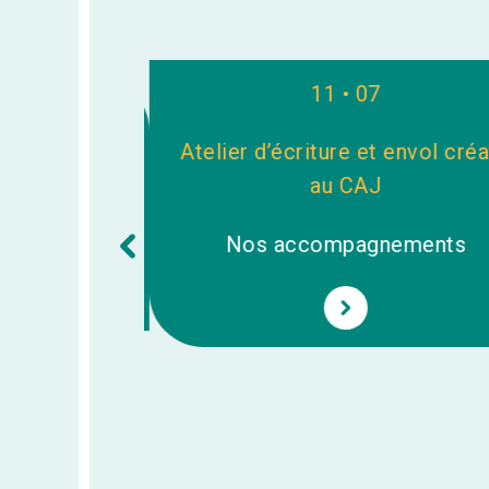
11 • 07
Atelier d’écriture et envol créat
Noël
au CAJ
ements
Nos accompagnements