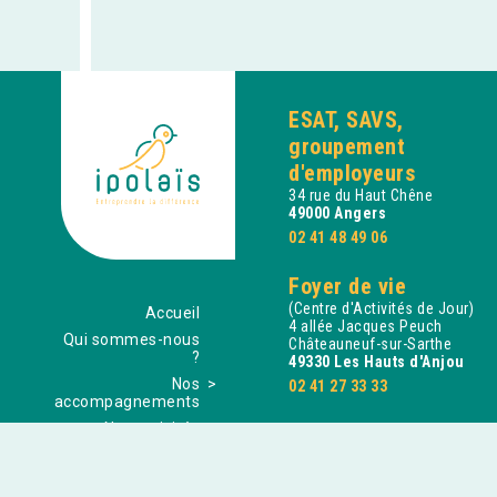
ESAT, SAVS,
groupement
d'employeurs
34 rue du Haut Chêne
49000 Angers
02 41 48 49 06
Foyer de vie
(Centre d'Activités de Jour)
Accueil
4 allée Jacques Peuch
Qui sommes-nous
Châteauneuf-sur-Sarthe
?
49330 Les Hauts d'Anjou
Nos
02 41 27 33 33
accompagnements
Nos activités
commerciales
SAVS
Nos actualités
24 rue Tranchepied
Châteauneuf-sur-Sarthe