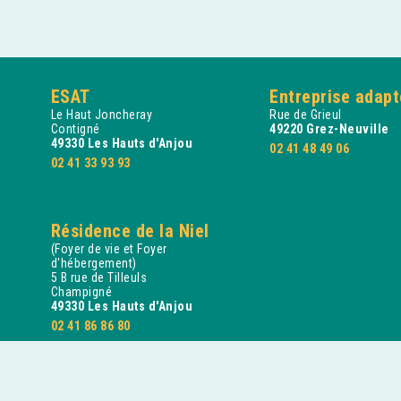
ESAT
Entreprise adap
Le Haut Joncheray
Rue de Grieul
Contigné
49220 Grez-Neuville
49330 Les Hauts d'Anjou
02 41 48 49 06
02 41 33 93 93
Résidence de la Niel
(Foyer de vie et Foyer
d'hébergement)
5 B rue de Tilleuls
Champigné
49330 Les Hauts d'Anjou
02 41 86 86 80
Entreprise adaptée
Nous suivre
1 rue René Hersen
ZA Le Bocage