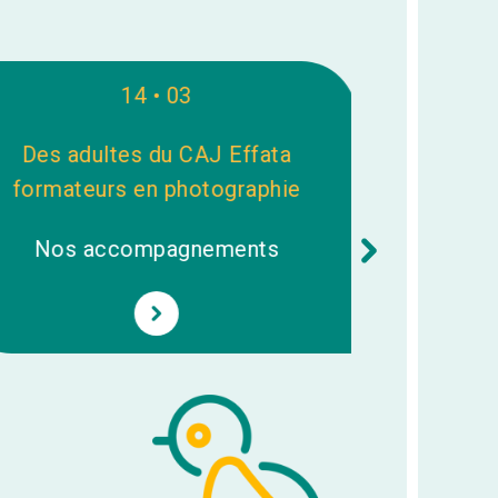
14 • 03
Des adultes du CAJ Effata
100% des
formateurs en photographie
Nos a
Nos accompagnements