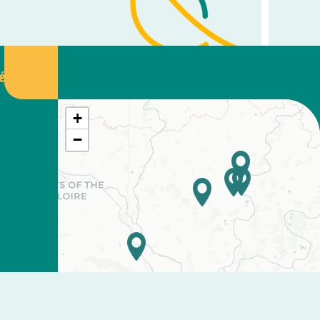
tée
+
−