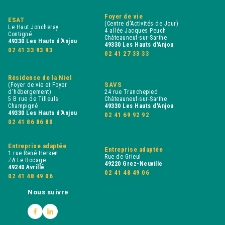
Foyer de vie
ESAT
(Centre d'Activités de Jour)
Le Haut Joncheray
4 allée Jacques Peuch
Contigné
Châteauneuf-sur-Sarthe
49330 Les Hauts d'Anjou
49330 Les Hauts d'Anjou
02 41 33 93 93
02 41 27 33 33
Résidence de la Niel
SAVS
(Foyer de vie et Foyer
d'hébergement)
24 rue Tranchepied
5 B rue de Tilleuls
Châteauneuf-sur-Sarthe
Champigné
49330 Les Hauts d'Anjou
49330 Les Hauts d'Anjou
02 41 69 92 92
02 41 86 86 80
Entreprise adaptée
Entreprise adaptée
1 rue René Hersen
Rue de Grieul
ZA Le Bocage
49220 Grez-Neuville
49240 Avrillé
02 41 48 49 06
02 41 48 49 06
Nous suivre