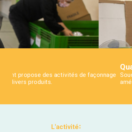
Qualité de nos services
age
Soucieux de la qualité de nos services, nou
améliorons notre parc matériel.
L'activité